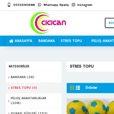
05553363688
Whatsapp Sipariş
Instagram
ANASAYFA
BANDANA
STRES TOPU
PELUŞ ANAHT
STRES TOPU
KATEGORILER
BANDANA
(26)
STRES TOPU
(11)
Ürünler
PELUŞ ANAHTARLIKLAR
(208)
YILBAŞI SÜSLERİ
(253)