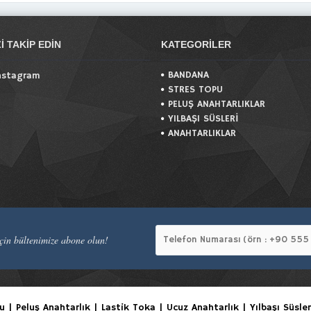
ZI TAKIP EDIN
KATEGORILER
BANDANA
nstagram
STRES TOPU
PELUŞ ANAHTARLIKLAR
YILBAŞI SÜSLERİ
ANAHTARLIKLAR
in bültenimize abone olun!
| Peluş Anahtarlık | Lastik Toka | Ucuz Anahtarlık | Yılbaşı Süsler