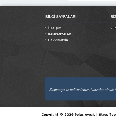
BILGI SAYFALARI
BI
İletişim
I
KAMPANYALAR
Hakkımızda
Kampanya ve indirimlerden haberdar olmak iç
Copyright © 2026 Peluş Ayıcık | Stres Topu 