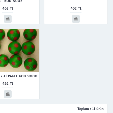
ET KOD 5002
432 TL
432 TL
12-Lİ PAKET KOD 9000
432 TL
Toplam : 11 ürün