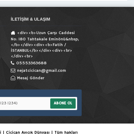
İLETIŞIM & ULAŞIM
<div><b>Uzun Çarşı Caddesi
No: 180 Tahtakale Eminönü&nbsp;
</b></div><div><b>Fatih /
İSTANBUL</b></div><div><br>
</div><br>
05553363688
nejatcicican@gmail.com
Mesaj Gönder
ABONE OL
i | Cicican Ayıcık Dünyası | Tüm hakları