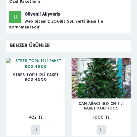
Özel Paketlenir
Güvenli Alışveriş
Web Sitemiz 256Bit SSL Sertifikası İle
Korunmaktadır
BENZER ÜRÜNLER
STRES TOPU 12Lİ PAKET
KOD 4500
ÇAM AĞACI 180 CM 1 Lİ
PAKET KOD 7005
432 TL
1600 TL