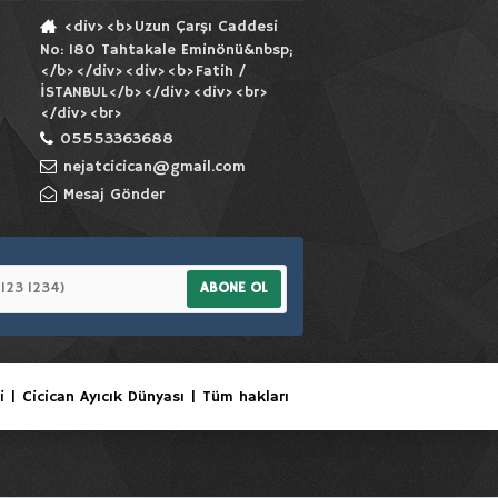
<div><b>Uzun Çarşı Caddesi
No: 180 Tahtakale Eminönü&nbsp;
</b></div><div><b>Fatih /
İSTANBUL</b></div><div><br>
</div><br>
05553363688
nejatcicican@gmail.com
Mesaj Gönder
ABONE OL
i | Cicican Ayıcık Dünyası | Tüm hakları