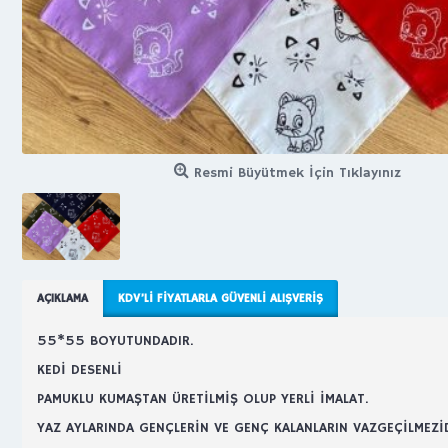
Resmi Büyütmek İçin Tıklayınız
AÇIKLAMA
KDV’LI FIYATLARLA GÜVENLI ALIŞVERIŞ
55*55 BOYUTUNDADIR.
KEDİ DESENLİ
PAMUKLU KUMAŞTAN ÜRETİLMİŞ OLUP YERLİ İMALAT.
YAZ AYLARINDA GENÇLERİN VE GENÇ KALANLARIN VAZGEÇİLMEZİD