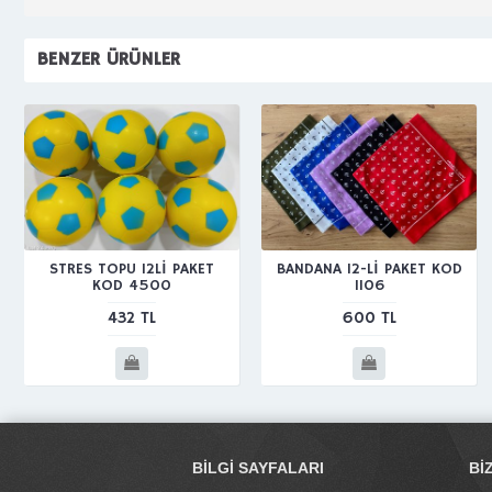
BENZER ÜRÜNLER
STRES TOPU 12Lİ PAKET
BANDANA 12-Lİ PAKET KOD
KOD 4500
1106
432 TL
600 TL
BILGI SAYFALARI
BI