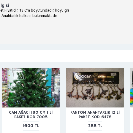
lgisi
ket Fiyatıdır, 13 Cm boyutundadır, koyu gri
r. Anahtarlık halkası bulunmaktadır.
ÇAM AĞACI 180 CM 1 Lİ
FANTOM ANAHTARLIK 12 Lİ
PAKET KOD 7005
PAKET KOD 6478
1600 TL
288 TL