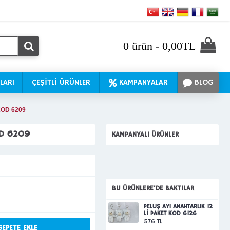
0 ürün - 0,00TL
LARI
ÇEŞİTLİ ÜRÜNLER
KAMPANYALAR
BLOG
KOD 6209
OD 6209
KAMPANYALI ÜRÜNLER
BU ÜRÜNLERE'DE BAKTILAR
PELUŞ AYI ANAHTARLIK 12
Lİ PAKET KOD 6126
576 TL
SEPETE EKLE