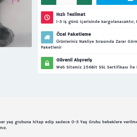
Hızlı Teslimat
1-3 iş günü içerisinde kargolanacaktır, k
Özel Paketleme
Ürünleriniz Nakliye Sırasında Zarar Gö
Paketlenir
Güvenli Alışveriş
Web Sitemiz 256Bit SSL Sertifikası İle
 her yaş grubuna hitap edip sadece 0-3 Yaş Grubu bebeklere verilme
nız.