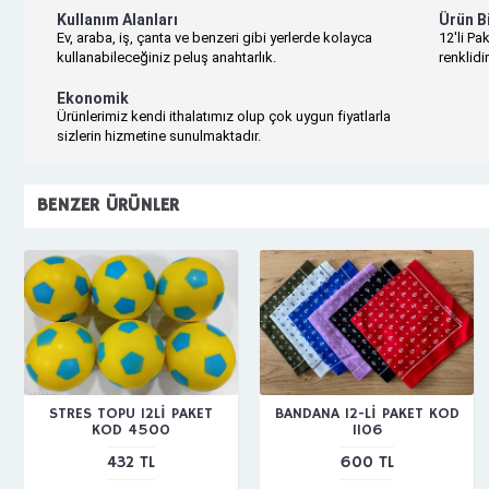
Kullanım Alanları
Ürün Bi
Ev, araba, iş, çanta ve benzeri gibi yerlerde kolayca
12'li Pa
kullanabileceğiniz peluş anahtarlık.
renklidi
Ekonomik
Ürünlerimiz kendi ithalatımız olup çok uygun fiyatlarla
sizlerin hizmetine sunulmaktadır.
BENZER ÜRÜNLER
STRES TOPU 12Lİ PAKET
BANDANA 12-Lİ PAKET KOD
KOD 4500
1106
432 TL
600 TL