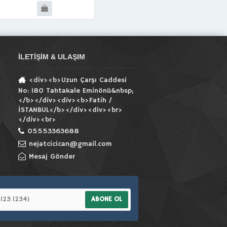
İLETIŞIM & ULAŞIM
<div><b>Uzun Çarşı Caddesi
No: 180 Tahtakale Eminönü&nbsp;
</b></div><div><b>Fatih /
İSTANBUL</b></div><div><br>
</div><br>
05553363688
nejatcicican@gmail.com
Mesaj Gönder
ABONE OL