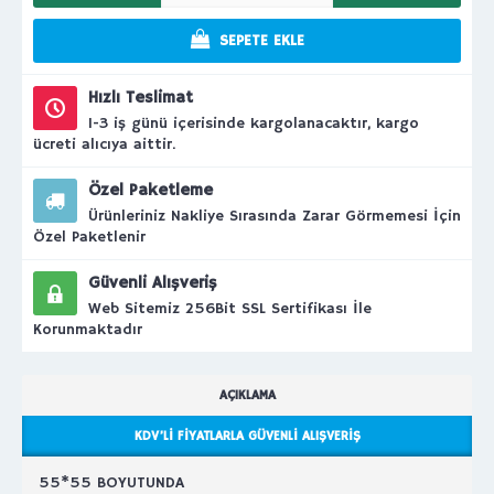
SEPETE EKLE
Hızlı Teslimat
1-3 iş günü içerisinde kargolanacaktır, kargo
ücreti alıcıya aittir.
Özel Paketleme
Ürünleriniz Nakliye Sırasında Zarar Görmemesi İçin
Özel Paketlenir
Güvenli Alışveriş
Web Sitemiz 256Bit SSL Sertifikası İle
Korunmaktadır
AÇIKLAMA
KDV’LI FIYATLARLA GÜVENLI ALIŞVERIŞ
55*55 BOYUTUNDA