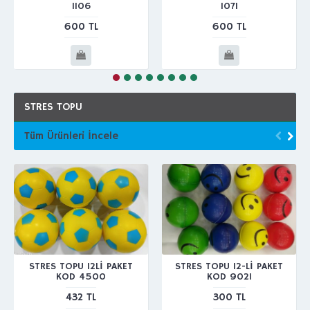
1106
1071
600 TL
600 TL
STRES TOPU
Tüm Ürünleri İncele
STRES TOPU 12Lİ PAKET
STRES TOPU 12-Lİ PAKET
KOD 4500
KOD 9021
432 TL
300 TL