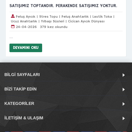
SATIŞIMIZ TOPTANDIR. PERAKENDE SATIŞIMIZ YOKTUR.
Peluş Ayıcık | Stres Topu | Peluş Anahtarlık | Lastik Toka |
Ucuz Anahtarlık | Yılbaşı Süsleri | Cicican Ayıcık Dünyası
24-04-2026
379 kez okundu
...
DEVAMINI OKU
BILGI SAYFALARI
BIZI TAKIP EDIN
KATEGORILER
İLETIŞIM & ULAŞIM